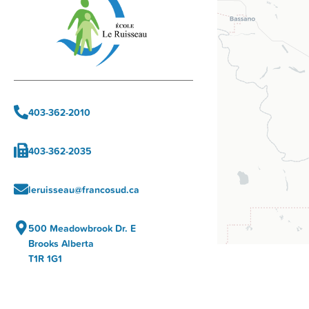
403-362-2010
403-362-2035
leruisseau@francosud.ca
500 Meadowbrook Dr. E
Brooks Alberta
T1R 1G1