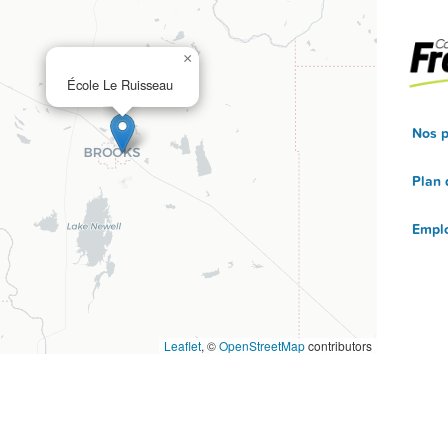
×
École Le Ruisseau
Nos p
Plan 
Empl
Leaflet
, ©
OpenStreetMap
contributors