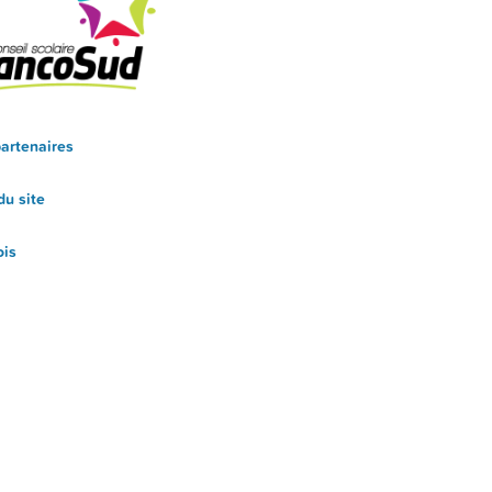
artenaires
du site
ois